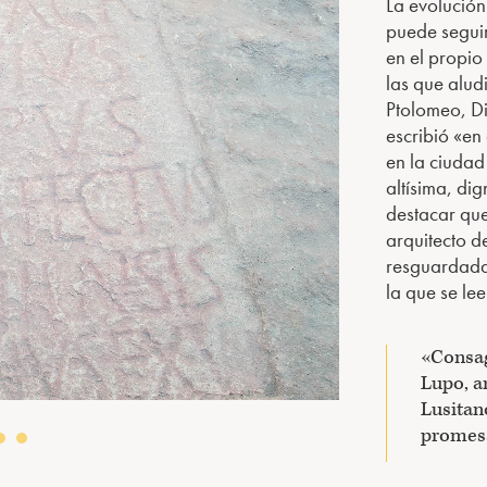
La evolución 
puede seguir
en el propio 
las que alud
Ptolomeo, D
escribió «en
en la ciudad
altísima, di
destacar que 
arquitecto de
resguardada 
la que se lee
«Consag
Lupo, a
Lusitan
promes