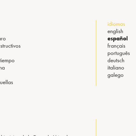
idiomas
english
aro
español
tructivos
français
português
 tiempo
deutsch
na
italiano
galego
uellas