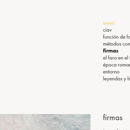
menú
ciav
función de f
métodos cons
firmas
el faro en el
época roma
entorno
leyendas y h
firmas