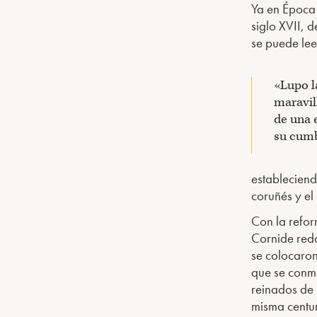
Ya en Época
siglo XVII, d
se puede lee
«Lupo l
maravil
de una 
su cumb
estableciend
coruñés y el
Con la reform
Cornide red
se colocaron
que se conm
reinados de 
misma centur